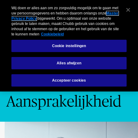
Bedrijven
Particulieren
Risicomanagement
Insights
Sch
Wij doen er alles aan om zo zorgvuldig mogelijk om te gaan met
uw persoonsgegevens en hebben daarom onlangs onze
Master
Privacy Policy
bijgewerkt. Om u optimaal van onze website
Menu
gebruik te laten maken, maakt Chubb gebruik van cookies om
inhoud af te stemmen op de gebruiker en het gebruik van de site
te kunnen meten
Cookiebeleid
Cookie instellingen
Aansprakelijkheid
Excedent Aansprakelijkheid
Alles afwijzen
Excedent
Accepteer cookies
Aansprakelijkheid