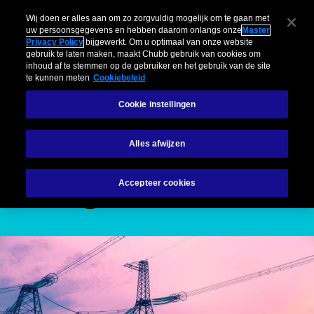
Bedrijven
Particulieren
Risicomanagement
Insights
Sch
Wij doen er alles aan om zo zorgvuldig mogelijk om te gaan met
uw persoonsgegevens en hebben daarom onlangs onze
Master
Privacy Policy
bijgewerkt. Om u optimaal van onze website
Menu
gebruik te laten maken, maakt Chubb gebruik van cookies om
inhoud af te stemmen op de gebruiker en het gebruik van de site
te kunnen meten
Cookiebeleid
Cookie instellingen
Industry
Energie
Alles afwijzen
Energie
Accepteer cookies