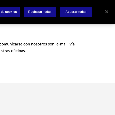
Sobre nosotros
Siniestros
Noticias
Contactanos
 de cookies
Rechazar todas
Aceptar todas
 comunicarse con nosotros son: e-mail, vía
estras oficinas.