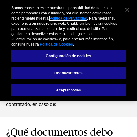
Somos conscientes de nuestra responsabilidad de tratar sus
datos personales con cuidado y, por ello, hemos actualizado
recientemente nuestra
Política de Privacidad
. Para mejorar su
experiencia en nuestro sitio web, Chubb también utiliza cookies
para personalizar el contenido y medir el uso del sitio. Para
gestionar o desactivar estas cookies, haga clic en
¿Qué documentos debo
«Configuración de cookies» o, para obtener más información,
consulte nuestra
Política de Cookies
.
presentar en caso de
Configuración de cookies
un siniestro?
Rechazar todas
Documentos a presentar, en original o copia legalizada o
Aceptar todas
de acuerdo a lo indicado en el certificado de seguro
contratado, en caso de:
¿Qué documentos debo