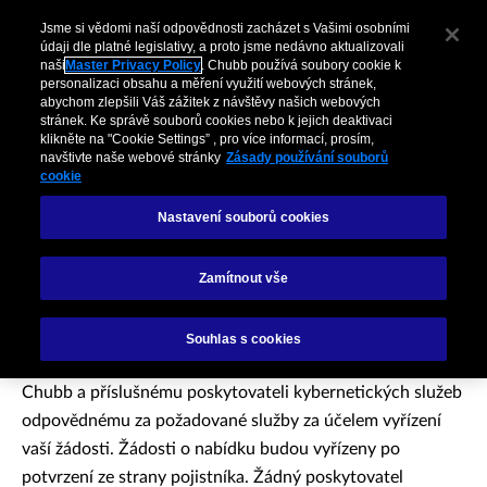
Jsme si vědomi naší odpovědnosti zacházet s Vašimi osobními
údaji dle platné legislativy, a proto jsme nedávno aktualizovali
naši
Master Privacy Policy
. Chubb používá soubory cookie k
personalizaci obsahu a měření využití webových stránek,
abychom zlepšili Váš zážitek z návštěvy našich webových
stránek. Ke správě souborů cookies nebo k jejich deaktivaci
klikněte na "Cookie Settings” , pro více informací, prosím,
navštivte naše webové stránky
Zásady používání souborů
cookie
Nastavení souborů cookies
Děkujeme!
Zamítnout vše
Souhlas s cookies
Vámi poskytnuté informace budou zaslány společnosti
Chubb a příslušnému poskytovateli kybernetických služeb
odpovědnému za požadované služby za účelem vyřízení
vaší žádosti. Žádosti o nabídku budou vyřízeny po
potvrzení ze strany pojistníka. Žádný poskytovatel