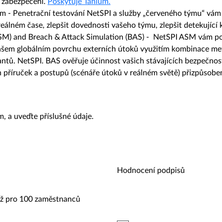
vé zabezpečení.
Poskytuje Tanium.
am -
Penetrační testování NetSPI a služby „červeného týmu“ vám
eálném čase, zlepšit dovednosti vašeho týmu, zlepšit detekující k
M) and Breach & Attack Simulation (BAS) -
NetSPI ASM vám po
ašem globálním povrchu externích útoků využitím kombinace met
tantů. NetSPI. BAS ověřuje účinnost vašich stávajících bezpečno
h příruček a postupů (scénáře útoků v reálném světě) přizpůsob
, a uveďte příslušné údaje.​
Hodnocení podpisů
ž pro 100 zaměstnanců