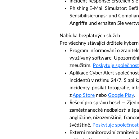
Incident Response
: Erstellen S
Phishing E-Mail Simulator
: Befä
Sensibilisierungs- und Complian
Angriffe und erhalten Sie wert
Nabídka bezplatných služeb
Pro všechny stávající držitele kyber
Program informování o zranite
využívaný software. Upozornění o
zneužitím.
Poskytuje společnos
Aplikace Cyber Alert společnos
incidentů v režimu 24/7. S apli
incidenty, posílat fotografie, i
z
App
Store
nebo
Google Play
.​
Řešení pro správu hese
l — Zjed
zaměstnanecké nedbalosti a špatné
angličtině, nizozemštině, francou
švédštině.
Poskytuje společnost
Externí monitorování zranitelno