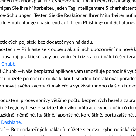
ie einen Reaktionsplan für Cybervorfälle, um im Bedarfsfall ange
higen Sie Ihre Mitarbeiter, jeden Tag intelligentere Sicherheitse
ce-Schulungen. Testen Sie die Reaktionen Ihrer Mitarbeiter auf a
volle Empfehlungen basierend auf ihrem Phishing- und Schulungs
netických pojistek, bez dodatečných nákladů.
lnostech
—
Přihlaste se k odběru aktuálních upozornění na nové kr
bsahují praktické rady pro zmírnění rizik a optimální řešení zran
t Chubb
.​
ti Chubb
—Naše bezplatná aplikace vám umožňuje pohodlně využív
kací můžete pomocí několika kliknutí snadno kontaktovat poradc
nformovat svého agenta či makléře a využívat mnoho dalších funkcí
nodušte si proces správy většího počtu bezpečných hesel a zabr
 hygieny hesel – snížíte tak riziko infiltrace kyberzločinců do va
zštině, němčině, italštině, japonštině, korejštině, portugalštině,
 Dashlane.​
stí
— Bez dodatečných nákladů můžete sledovat kybernetická riz