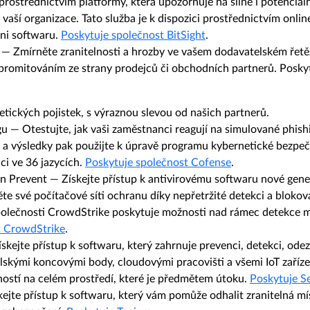
ostřednictvím platformy, která upozorňuje na silné i potenciální
vaší organizace. Tato služba je k dispozici prostřednictvím onlin
ani softwaru.
Poskytuje společnost BitSight
.​
— Zmírněte zranitelnosti a hrozby ve vašem dodavatelském řetě
promitováním ze strany prodejců či obchodních partnerů. Posk
etických pojistek, s výraznou slevou od našich partnerů.​
gu
— Otestujte, jak vaši zaměstnanci reagují na simulované phis
h a výsledky pak použijte k úpravě programu kybernetické bezpe
ici ve 36 jazycích.
Poskytuje společnost Cofense
.​
on Prevent
— Získejte přístup k antivirovému softwaru nové gen
těte své počítačové síti ochranu díky nepřetržité detekci a bl
 společnosti CrowdStrike poskytuje možnosti nad rámec detekce 
t CrowdStrike
.​
skejte přístup k softwaru, který zahrnuje prevenci, detekci, od
elskými koncovými body, cloudovými pracovišti a všemi IoT zaříze
sností na celém prostředí, které je předmětem útoku.
Poskytuje S
kejte přístup k softwaru, který vám pomůže odhalit zranitelná mí