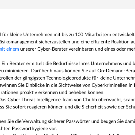
 für kleine Unternehmen mit bis zu 100 Mitarbeitern entwickelt.
Risikomanagement sicherzustellen und eine effiziente Reaktion au
mit einem
unserer Cyber-Berater vereinbaren und eines oder meh
: Ein Berater ermittelt die Bedürfnisse Ihres Unternehmens und 
o zu minimieren. Darüber hinaus können Sie auf On-Demand-Ber
trollen der gängigsten Technologieprodukte für kleine Unterneh
ewinnen Sie Einblicke in die Sichtweise von Cyberkriminellen in
urationen proaktiv erkennen und beheben können.
 Das Cyber Threat Intelligence Team von Chubb überwacht, scannt 
 Sie sofort reagieren können und die Sicherheit sowie der Schu
hen Sie die Verwaltung sicherer Passwörter und beugen Sie dami
chten Passworthygiene vor.