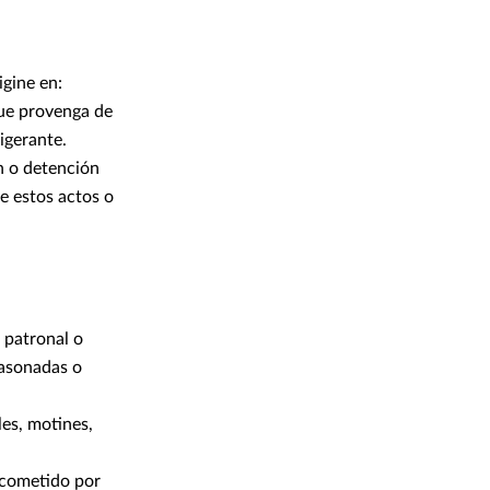
igine en:
 que provenga de
igerante.
n o detención
e estos actos o
 patronal o
 asonadas o
les, motines,
 cometido por