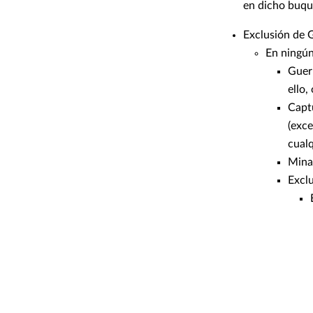
en dicho buqu
Exclusión de 
En ningún
Guerr
ello,
Captu
(exce
cualq
Mina
Excl