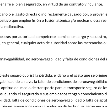
na fe el bien asegurado, en virtud de un contrato vinculante.
 daño o el gasto directa o indirectamente causado por, o provenie
ositivo que emplee fisión o fusión atómica y/o nuclear u otra rea
ia radioactiva.
estras por autoridad competente, comiso, embargo y secuestro,
 en general, cualquier acto de autoridad sobre las mercancías o
nnavegabilidad, no aeronavegabilidad y falta de condiciones del
 este seguro cubrirá la pérdida, el daño o el gasto que se origine
gabilidad de la nave, la falta de condiciones de aeronavegabilida
de aptitud del medio de transporte para el transporte seguro de lo
s, cuando el asegurado o sus empleados tengan conocimiento de
ilidad, falta de condiciones de aeronavegabilidad o falta de apt
s bienes asegurados sean cargados en dicho buque, aeronave o 