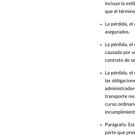
incluye la est
que el términ
La pérdida, el
asegurados.
La pérdida, e
causada por un
contrato de se
La pérdida, el
las obligacion
administradore
transporte res
curso ordinari
incumplimiento
Parágrafo: Est
parte que pre