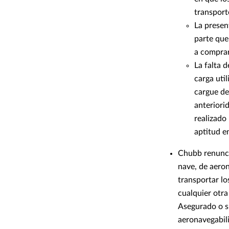
transport
La presen
parte que
a comprar
La falta 
carga uti
cargue de
anteriori
realizado
aptitud e
Chubb renuncia
nave, de aeron
transportar lo
cualquier otra
Asegurado o s
aeronavegabil