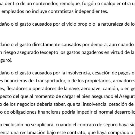
iba dentro de un contenedor, remolque, furgón o cualquier otra u
o empleados no incluye contratistas independientes.
 daño o el gasto causados por el vicio propio o la naturaleza de l
l daño o el gasto directamente causados por demora, aun cuando
 riesgo asegurado (excepto los gastos pagaderos en virtud de la
guro).
 daño o el gasto causados por la insolvencia, cesación de pagos 
es financieras del transportador, o de los propietarios, armadore
s, fletadores u operadores de la nave, aeronave, camión, o en g
pecto del que al momento de cargar el bien asegurado el Asegura
o de los negocios debería saber, que tal insolvencia, cesación de
 de obligaciones financieras podría impedir el normal desarrollo 
a exclusión no se aplicará, cuando el contrato de seguro haya sid
senta una reclamación bajo este contrato, que haya comprado o