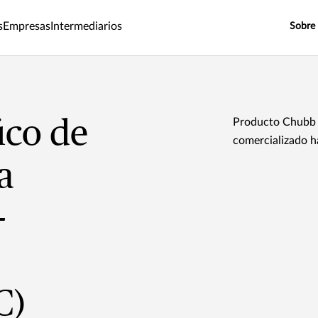
s
Empresas
Intermediarios
Sobre
ico de
Producto Chubb 
comercializado h
a
-
C)