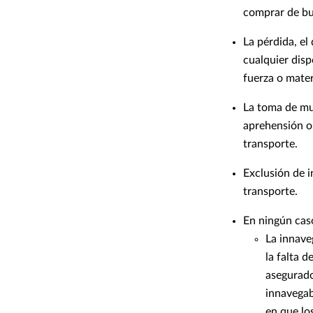
comprar de bue
La pérdida, el
cualquier disp
fuerza o mater
La toma de mu
aprehensión o,
transporte.
Exclusión de i
transporte.
En ningún caso
La innave
la falta 
asegurado
innavegab
en que lo