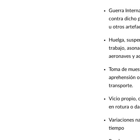
Guerra Interna
contra dicho p
u otros artef
Huelga, suspen
trabajo, ason
aeronaves y ac
Toma de muest
aprehensión o,
transporte.
Vicio propio,
en rotura o d
Variaciones na
tiempo