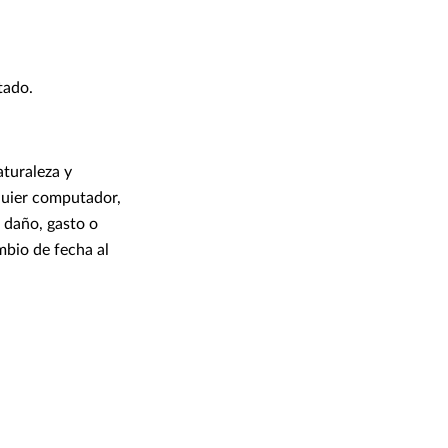
tado.
aturaleza y
quier computador,
, daño, gasto o
bio de fecha al