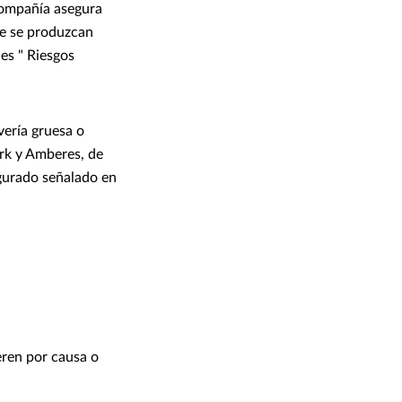
compañía asegura
ue se produzcan
es " Riesgos
vería gruesa o
ork y Amberes, de
egurado señalado en
eren por causa o