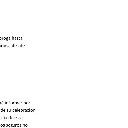
ubroga hasta
ponsables del
erá informar por
 de su celebración,
ncia de esta
los seguros no