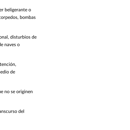
er beligerante o
, torpedos, bombas
nal, disturbios de
de naves o
tención,
medio de
e no se originen
ranscurso del