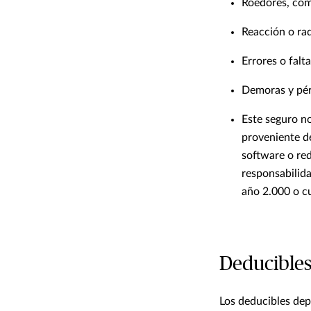
Roedores, come
Reacción o rad
Errores o falt
Demoras y pér
Este seguro no
proveniente d
software o red
responsabilid
año 2.000 o c
Deducible
Los deducibles depe