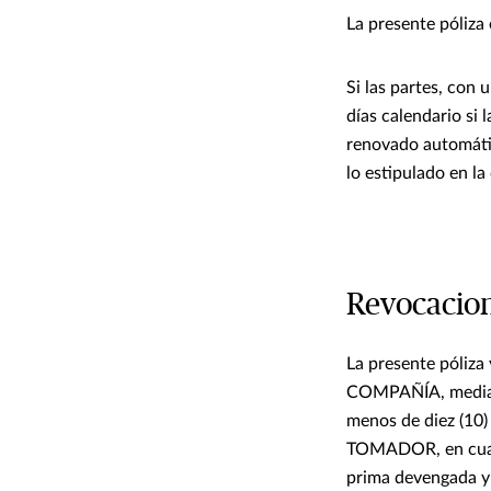
La presente póliza 
Si las partes, con
días calendario si
renovado automátic
lo estipulado en l
Revocacion
La presente póliza
COMPAÑÍA, mediant
menos de diez (10) 
TOMADOR, en cualq
prima devengada y 