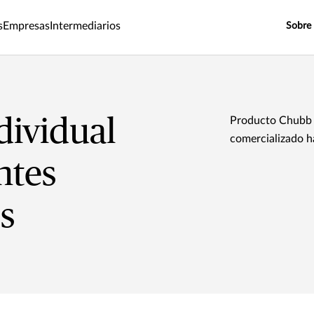
s
Empresas
Intermediarios
Sobre
dividual
Producto Chubb 
comercializado h
ntes
s