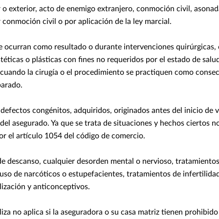
r o exterior, acto de enemigo extranjero, conmoción civil, asonad
conmoción civil o por aplicación de la ley marcial.
 ocurran como resultado o durante intervenciones quirúrgicas, 
téticas o plásticas con fines no requeridos por el estado de salu
á cuando la cirugía o el procedimiento se practiquen como conse
arado.
efectos congénitos, adquiridos, originados antes del inicio de v
el asegurado. Ya que se trata de situaciones y hechos ciertos n
or el artículo 1054 del código de comercio.
de descanso, cualquier desorden mental o nervioso, tratamientos
uso de narcóticos o estupefacientes, tratamientos de infertilida
ilización y anticonceptivos.
liza no aplica si la aseguradora o su casa matriz tienen prohibid