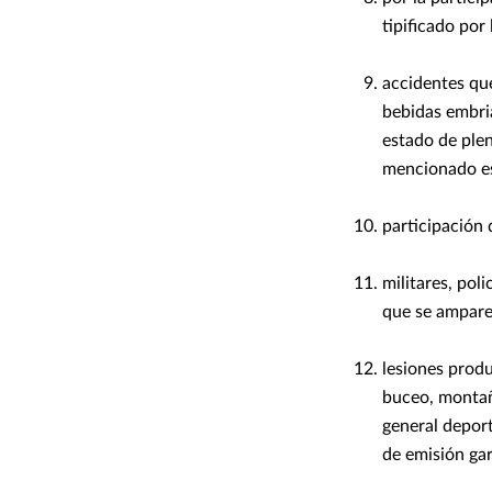
tipificado por 
accidentes qu
bebidas embri
estado de ple
mencionado e
participación 
militares, pol
que se ampare 
lesiones prod
buceo, montañ
general depor
de emisión gar