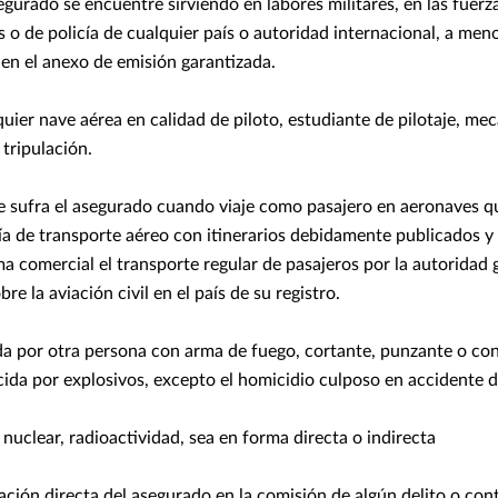
egurado se encuentre sirviendo en labores militares, en las fuer
s o de policía de cualquier país o autoridad internacional, a me
 en el anexo de emisión garantizada.
quier nave aérea en calidad de piloto, estudiante de pilotaje, me
tripulación.
e sufra el asegurado cuando viaje como pasajero en aeronaves 
a de transporte aéreo con itinerarios debidamente publicados y
a comercial el transporte regular de pasajeros por la autorida
bre la aviación civil en el país de su registro.
a por otra persona con arma de fuego, cortante, punzante o co
ida por explosivos, excepto el homicidio culposo en accidente d
n nuclear, radioactividad, sea en forma directa o indirecta
pación directa del asegurado en la comisión de algún delito o co