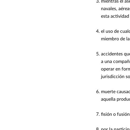
mientras el as
navales, aérea
esta actividad
el uso de cual
miembro de la 
accidentes qu
a una compañí
operar en form
jurisdicción so
muerte causad
aquella produc
fisión o fusió
por la partici