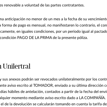
es renovable a voluntad de las partes contratantes.
 una anticipación no menor de un mes a la fecha de su vencimient
 la forma de pago es mensual, no manifestaren lo contrario, el co
amente, en iguales condiciones, por un período igual al pactado,
a condición PAGO DE LA PRIMA de la presente póliza.
 Unilertral
 y sus anexos podrán ser revocados unilateralmente por los cont
e aviso escrito al TOMADOR, enviado a su última dirección c
días hábiles de antelación, contados a partir de la fecha del envío
uier momento mediante aviso escrito dado a LA COMPAÑÍA. El
el de la devolución se calcularán tomando en cuenta la tarifa de