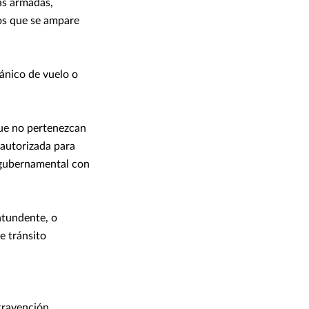
zas armadas,
nos que se ampare
cánico de vuelo o
que no pertenezcan
 autorizada para
d gubernamental con
ntundente, o
e tránsito
ntravención