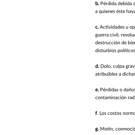
b.
Pérdida debida a
a quienes éste haya
c.
Actividades u op
guerra civil, revol
destrucción de bie
disturbios político
d.
Dolo, culpa grav
atribuibles a dicha
e.
Pérdidas o daños
contaminación radi
f
. Los costos norm
g.
Motín, conmoción