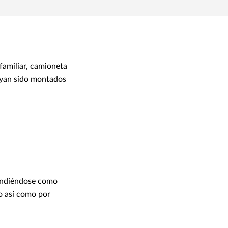
 familiar, camioneta
hayan sido montados
tendiéndose como
do así como por