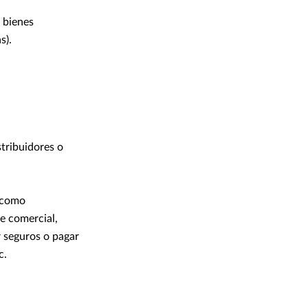
 bienes
s).
stribuidores o
o como
e comercial,
r seguros o pagar
c.