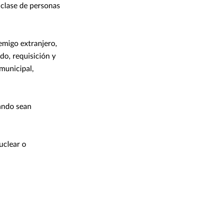
 clase de personas
emigo extranjero,
ado, requisición y
municipal,
uando sean
uclear o