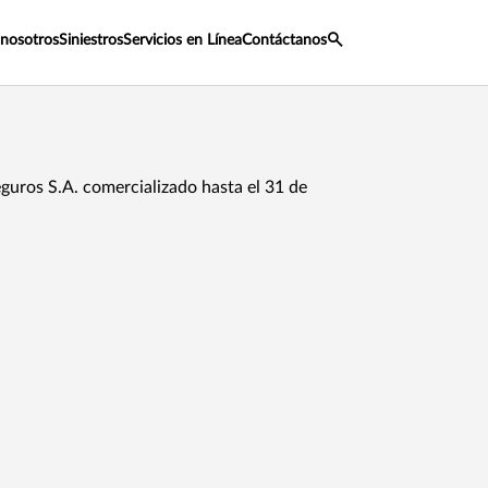
 nosotros
Siniestros
Servicios en Línea
Contáctanos
uros S.A. comercializado hasta el 31 de