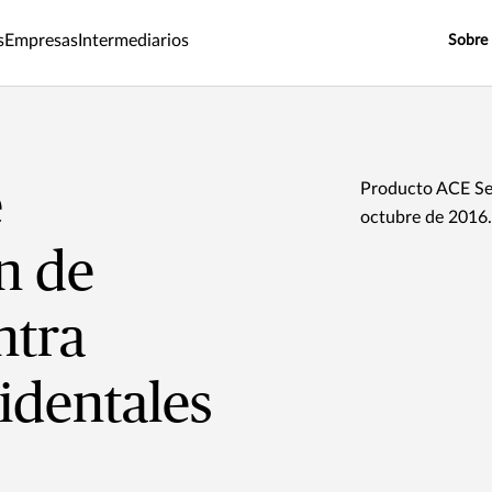
s
Empresas
Intermediarios
Sobre
e
Producto ACE Seg
octubre de 2016.
n de
ntra
identales