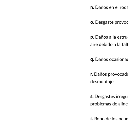
n.
Daños en el roda
o.
Desgaste provoca
p.
Daños a la estru
aire debido a la fa
q.
Daños ocasionad
r.
Daños provocados
desmontaje.
s.
Desgastes irregul
problemas de aline
t.
Robo de los neum