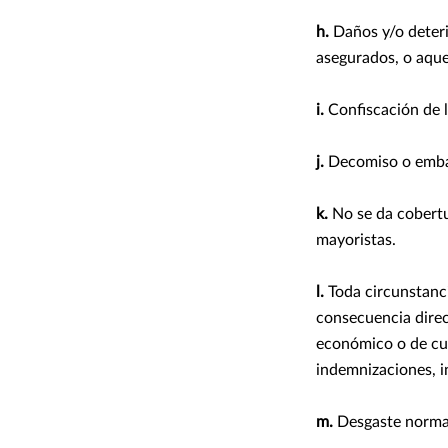
h.
Daños y/o deteri
asegurados, o aquel
i.
Confiscación de l
j.
Decomiso o embar
k.
No se da cobertur
mayoristas.
l.
Toda circunstanci
consecuencia direc
económico o de cua
indemnizaciones, i
m.
Desgaste normal