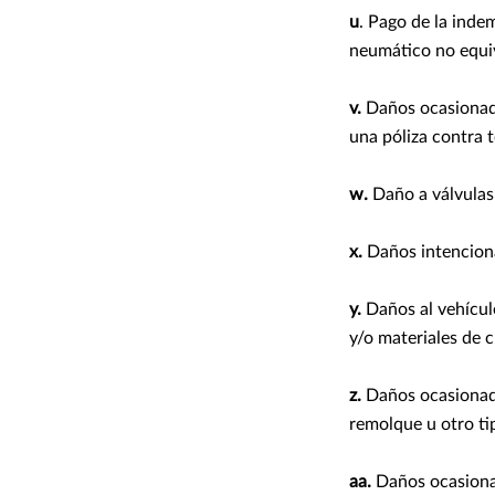
u
. Pago de la inde
neumático no equiv
v.
Daños ocasionado
una póliza contra 
w.
Daño a válvulas 
x.
Daños intenciona
y.
Daños al vehícul
y/o materiales de c
z.
Daños ocasionado
remolque u otro ti
aa.
Daños ocasionad