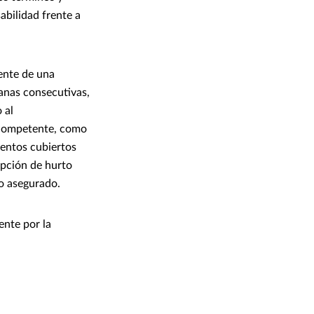
bilidad frente a
mente de una
anas consecutivas,
 al
 competente, como
ventos cubiertos
epción de hurto
to asegurado.
ente por la