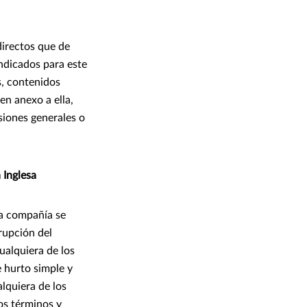
directos que de
indicados para este
s, contenidos
en anexo a ella,
siones generales o
 Inglesa
la compañía se
rrupción del
ualquiera de los
 hurto simple y
lquiera de los
os términos y