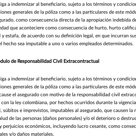
ga a indemnizar al beneficiario, sujeto a los términos y condici
iones generales de la póliza como a las particulares de este módu
egurado, como consecuencia directa de la apropiación indebida d
edad que aconteciere como consecuencia de hurto, hurto calific
d y estafa, de acuerdo con su definición legal, en que incurran s
l hecho sea imputable a uno o varios empleados determinados.
ulo de Responsabilidad Civil Extracontractual
ga a indemnizar al beneficiario, sujeto a los términos y condici
iones generales de la póliza como a las particulares de este módu
cause el asegurado con motivo de la responsabilidad civil extrac
 con la ley colombiana, por hechos ocurridos durante la vigencia
, súbitos e imprevistos, imputables al asegurado, que causen la 
lud de las personas (daños personales) y/o el deterioro o destru
 y perjuicios económicos, incluyendo lucro cesante, como consec
ales y/o daños materiales.