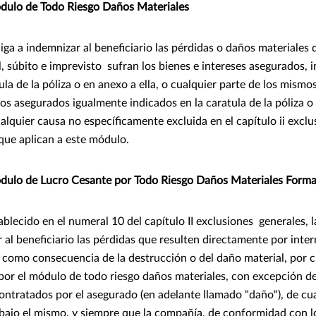
ulo de Todo Riesgo Daños Materiales
iga a indemnizar al beneficiario las pérdidas o daños materiales 
, súbito e imprevisto sufran los bienes e intereses asegurados, 
la de la póliza o en anexo a ella, o cualquier parte de los mismo
os asegurados igualmente indicados en la caratula de la póliza o 
alquier causa no específicamente excluida en el capítulo ii exclu
 que aplican a este módulo.
ulo de Lucro Cesante por Todo Riesgo Daños Materiales Forma
ablecido en el numeral 10 del capítulo II exclusiones generales, 
 al beneficiario las pérdidas que resulten directamente por inte
como consecuencia de la destrucción o del daño material, por c
por el módulo de todo riesgo daños materiales, con excepción de
contratados por el asegurado (en adelante llamado "daño"), de cua
ajo el mismo, y siempre que la compañía, de conformidad con l