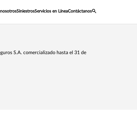
 nosotros
Siniestros
Servicios en Línea
Contáctanos
uros S.A. comercializado hasta el 31 de