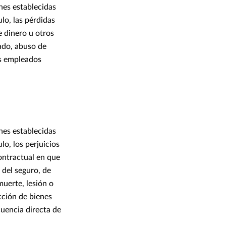
ones establecidas
lo, las pérdidas
e dinero u otros
ado, abuso de
us empleados
ones establecidas
lo, los perjuicios
ontractual en que
 del seguro, de
muerte, lesión o
cción de bienes
uencia directa de