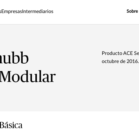
s
Empresas
Intermediarios
Sobre
hubb
Producto ACE Seg
octubre de 2016.
 Modular
Básica