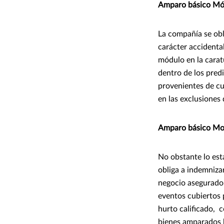
Amparo básico Mód
La compañía se obl
carácter accidental
módulo en la caratu
dentro de los predi
provenientes de cu
en las exclusiones
Amparo básico Mod
No obstante lo est
obliga a indemnizar
negocio asegurado 
eventos cubiertos 
hurto calificado, 
bienes amparados b