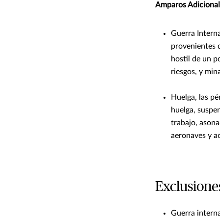
Amparos Adicional
Guerra Interna
provenientes d
hostil de un p
riesgos, y mi
Huelga, las p
huelga, suspen
trabajo, asona
aeronaves y ac
Exclusione
Guerra interna