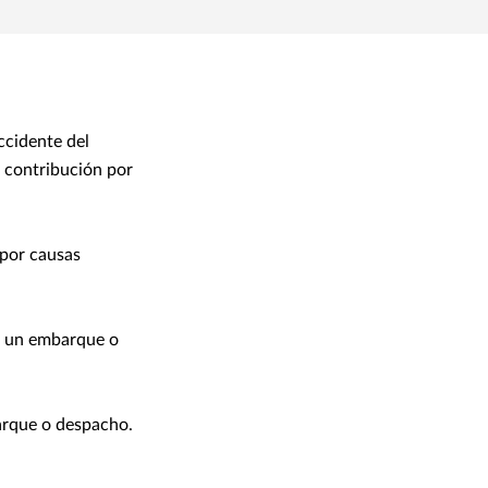
ccidente del
a contribución por
 por causas
e un embarque o
arque o despacho.