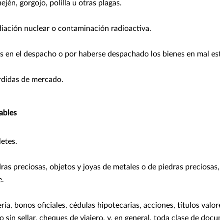
jén, gorgojo, polilla u otras plagas.
diación nuclear o contaminación radioactiva.
as en el despacho o por haberse despachado los bienes en mal es
didas de mercado.
ables
etes.
ras preciosas, objetos y joyas de metales o de piedras preciosas,
e.
ería, bonos oficiales, cédulas hipotecarias, acciones, títulos valo
o sin sellar, cheques de viajero, y, en general, toda clase de do