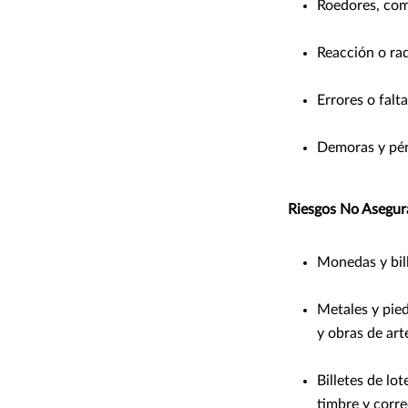
Roedores, come
Reacción o ra
Errores o falt
Demoras y pér
Riesgos No Asegur
Monedas y bill
Metales y pied
y obras de art
Billetes de lot
timbre y corre