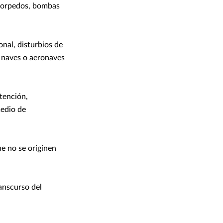
 torpedos, bombas
nal, disturbios de
e naves o aeronaves
tención,
medio de
e no se originen
ranscurso del