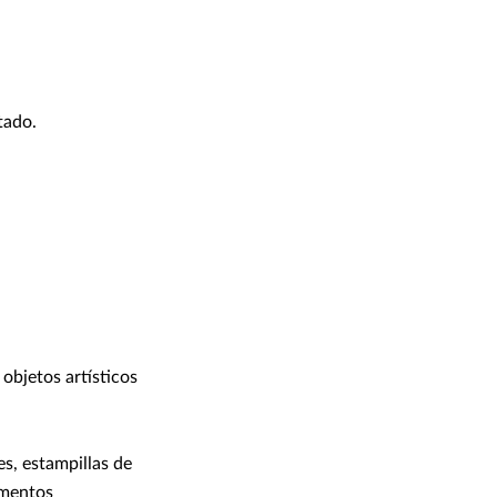
tado.
 objetos artísticos
res, estampillas de
cumentos