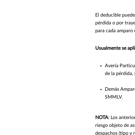
El deducible puede 
pérdida o por tray
para cada amparo 
Usualmente se apli
Avería Particu
de la pérdida
Demás Amparos:
SMMLV.
NOTA
: Los anteri
riesgo objeto de a
despachos (tipo y 