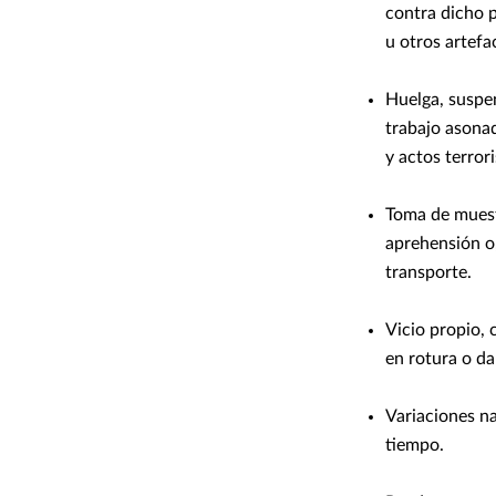
contra dicho 
u otros artef
Huelga, suspen
trabajo asona
y actos terror
Toma de muest
aprehensión o,
transporte.
Vicio propio,
en rotura o d
Variaciones na
tiempo.