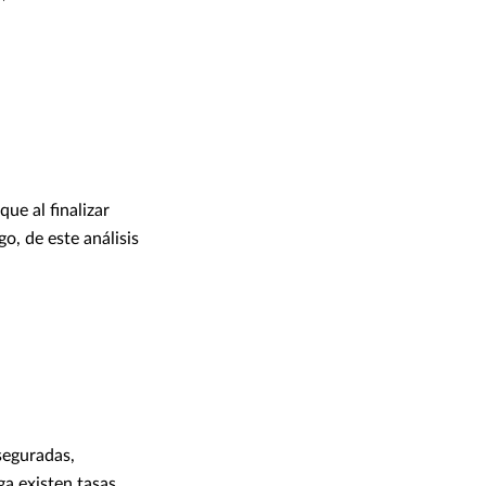
ue al finalizar
go, de este análisis
seguradas,
ga existen tasas