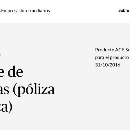
s
Empresas
Intermediarios
Sobre
e
Producto ACE Seg
para el producto
31/10/2016
e de
s (póliza
a)