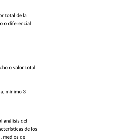
r total de la
o o diferencial
cho o valor total
da, mínimo 3
 análisis del
cterísticas de los
d, medios de