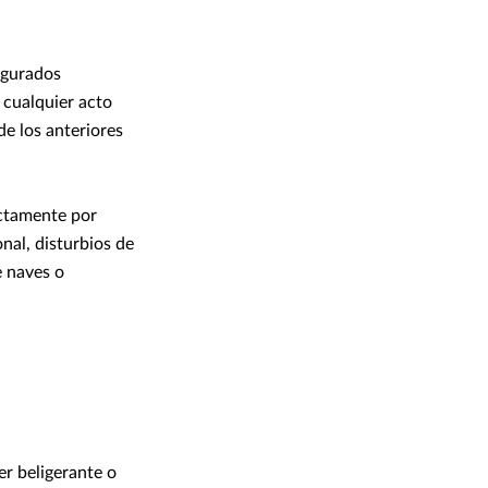
egurados
r cualquier acto
de los anteriores
ectamente por
nal, disturbios de
e naves o
er beligerante o