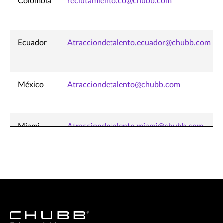
Colombia
reclutamiento.co@chubb.com
Ecuador
Atracciondetalento.ecuador@chubb.com
México
Atracciondetalento@chubb.com
Miami
Atracciondetalento.miami@chubb.com
Panamá
Atracciondetalento.panama@chubb.com
Peru
Atracciondetalento.peru@chubb.com