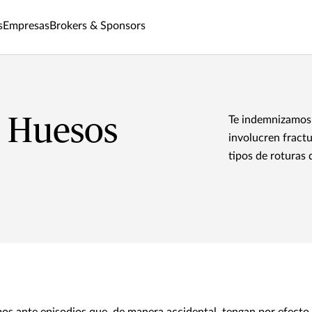
s
Empresas
Brokers & Sponsors
e Huesos
Te indemnizamos 
involucren fractu
tipos de roturas 