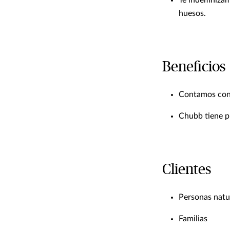
Te indemnizam
huesos.
Beneficios
Contamos con s
Chubb tiene pr
Clientes
Personas natu
Familias