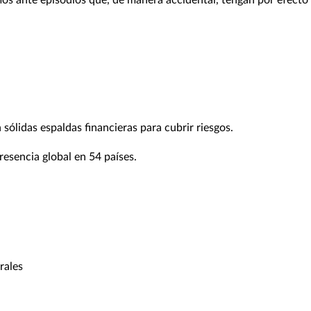
os ante episodios que, de manera accidental, tengan por efecto 
ólidas espaldas financieras para cubrir riesgos.
esencia global en 54 países.
rales