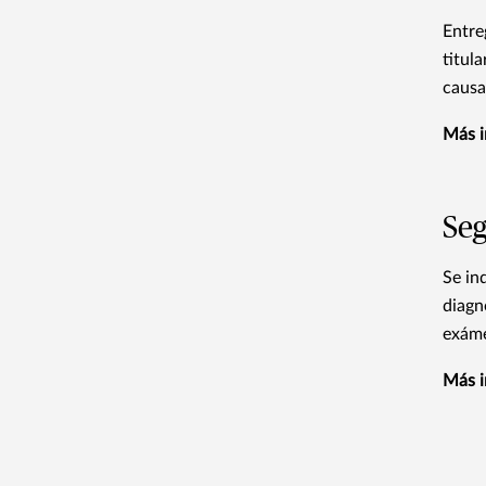
Entre
titul
causa
Más i
Seg
Se in
diagn
exáme
Más i