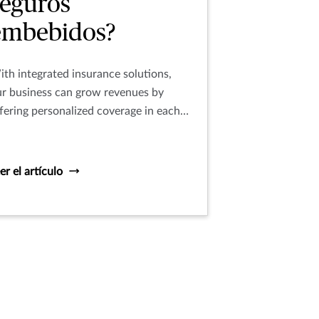
seguros
embebidos?
th integrated insurance solutions,
r business can grow revenues by
fering personalized coverage in each
stomer’s journey.
er el artículo