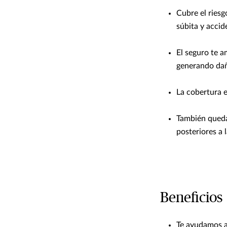
Cubre el ries
súbita y accid
El seguro te a
generando dañ
La cobertura e
También queda
posteriores a 
Beneficios
Te ayudamos a