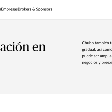
s
Empresas
Brokers & Sponsors
ación en
Chubb también t
gradual, así como
puede ser amplia
negocios y preex