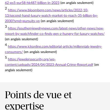
62-ps5-eur58-hk487-billion-in-2023
(en anglais seulement)
2
https://www.bloomberg.com/news/articles/2022-10-
13/second-hand-luxury-watch-market-to-reach-35-billion-by-
2030?srnd=pursuits-vp
(en anglais seulement)
3
https://southernjewelrynews.com/latest-news/other-news/new-
report-by-watchfinder-co-finds-gen-z-hungry-for-luxury-watches/
(en anglais seulement)
4
https://www.jckonline.com/editorial-article/millennials-jewelry-
consumers/
(en anglais seulement)
5
https://jewelerssecurity.org/wp-
content/uploads/2024/04/2023-Annual-Crime-Report.pdf
(en
anglais seulement)
Points de vue et
expertise