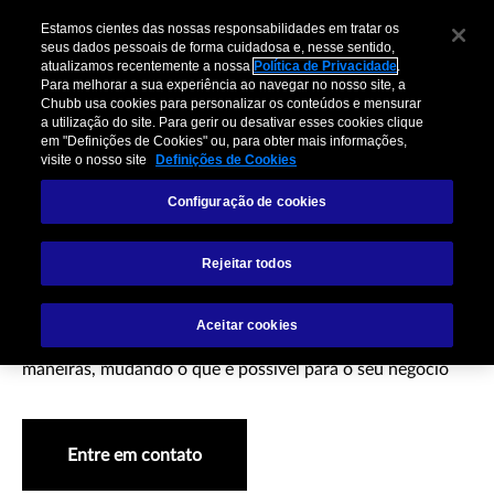
Estamos cientes das nossas responsabilidades em tratar os
seus dados pessoais de forma cuidadosa e, nesse sentido,
atualizamos recentemente a nossa
Política de Privacidade
.
Para melhorar a sua experiência ao navegar no nosso site, a
Chubb usa cookies para personalizar os conteúdos e mensurar
a utilização do site. Para gerir ou desativar esses cookies clique
em "Definições de Cookies" ou, para obter mais informações,
visite o nosso site
Definições de Cookies
Configuração de cookies
Seguro de Vida
Rejeitar todos
Aceitar cookies
Alcance os compradores de seguro de vida de novas
maneiras, mudando o que é possível para o seu negócio
Entre em contato