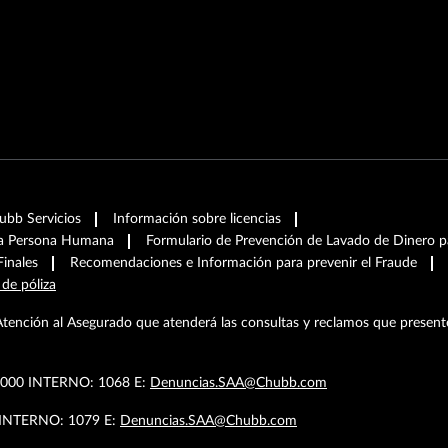
hubb Servicios
Información sobre licencias
ra Persona Humana
Formulario de Prevención de Lavado de Dinero pa
Finales
Recomendaciones e Información para prevenir el Fraude
 de póliza
Atención al Asegurado que atenderá las consultas y reclamos que present
.4000 INTERNO: 1068 E:
Denuncias.SAA@Chubb.com
9 INTERNO: 1079 E:
Denuncias.SAA@Chubb.com