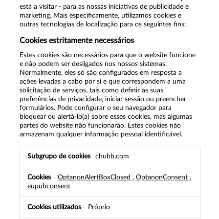
está a visitar - para as nossas iniciativas de publicidade e
marketing. Mais especificamente, utilizamos cookies e
outras tecnologias de localização para os seguintes fins:
Cookies estritamente necessários
Estes cookies são necessários para que o website funcione
e não podem ser desligados nos nossos sistemas.
Normalmente, eles só são configurados em resposta a
ações levadas a cabo por si e que correspondem a uma
solicitação de serviços, tais como definir as suas
preferências de privacidade, iniciar sessão ou preencher
formulários. Pode configurar o seu navegador para
bloquear ou alertá-lo(a) sobre esses cookies, mas algumas
partes do website não funcionarão. Estes cookies não
armazenam qualquer informação pessoal identificável.
C
chubb.com
o
o
OptanonAlertBoxClosed
,
OptanonConsent
,
k
eupubconsent
i
e
s
Próprio
e