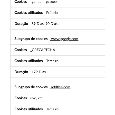
_gcl_au
,
_gclxxxx
k
i
e
Próprio
s
d
89 Dias, 90 Dias
e
p
u
www.google.com
b
l
_GRECAPTCHA
i
c
i
Terceiro
d
a
179 Dias
d
e
addthis.com
uvc, xtc
Terceiro