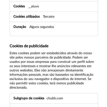
c
__atuvs
i
o
n
Terceiro
a
l
Alguns segundos
i
d
a
d
Cookies de publicidade
e
Estes cookies podem ser estabelecidos através do nosso
site pelos nossos parceiros de publicidade. Podem ser
usados por essas empresas para construir um perfil sobre
os seus interesses e mostrar-lhe anúncios relevantes em
outros websites. Eles não armazenam diretamente
informações pessoais, mas são baseados na identificação
exclusiva do seu navegador e dispositivo de internet. Se
não permitir estes cookies, terá menos publicidade
direcionada.
C
chubb.com
o
o