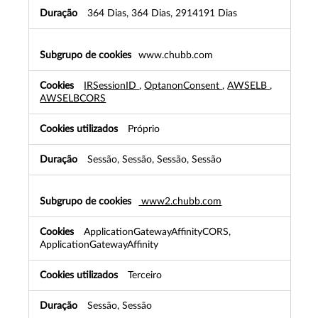
s
364 Dias, 364 Dias, 2914191 Dias
t
r
i
www.chubb.com
t
a
IRSessionID
,
OptanonConsent
,
AWSELB
,
m
AWSELBCORS
e
n
t
Próprio
e
n
Sessão, Sessão, Sessão, Sessão
e
c
e
www2.chubb.com
s
s
ApplicationGatewayAffinityCORS,
á
ApplicationGatewayAffinity
r
i
Terceiro
o
s
Sessão, Sessão