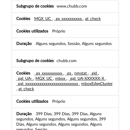
C
www.chubb.com
o
o
MGX_UC
,
_ga_xxxxxxxxxx
,
at_check
k
i
e
Próprio
s
d
Alguns segundos, Sessão, Alguns segundos
e
d
e
chubb.com
s
e
_ga_xxxxxxxxxx
,
_ga
,
nmstat
,
_gid
,
m
_gat_UA-
,
MGX_UC
,
mbox
,
_gat_UA-XXXXXX-X
,
p
_gat_xxxxxxxxxxxxxxxxxxxxxxxxxx
,
mboxEdgeCluster
e
,
at_check
n
h
Próprio
o
399 Dias, 399 Dias, 399 Dias, Alguns
segundos, Alguns segundos, Alguns segundos, 399
Dias, Alguns segundos, Alguns segundos, Alguns
segundos, Sessão