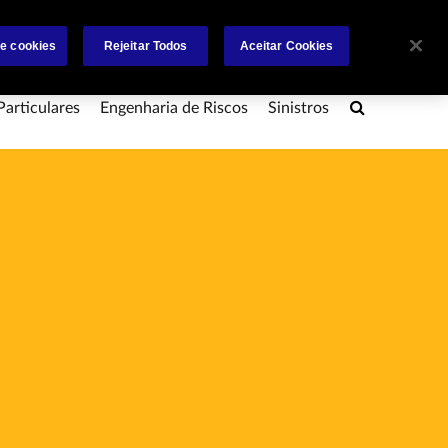
e
Trabalhe Connosco
Investidores
Contactos
de cookies
Rejeitar Todos
Aceitar Cookies
Search
Particulares
Engenharia de Riscos
Sinistros