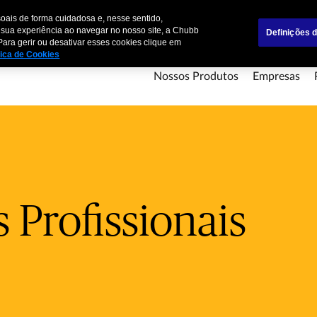
Canal de Denúncias
Sobre nós
Informações Relevantes para o Client
oais de forma cuidadosa e, nesse sentido,
 sua experiência ao navegar no nosso site, a Chubb
Definições 
Para gerir ou desativar esses cookies clique em
tica de Cookies
Nossos Produtos
Empresas
Profissionais