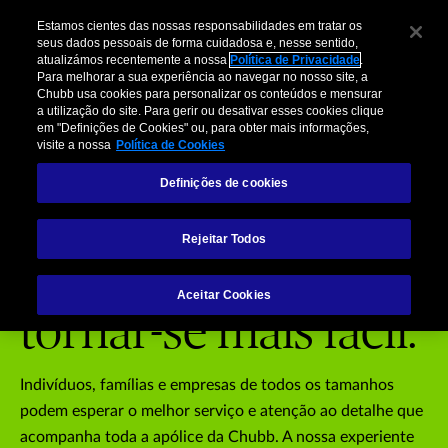
Estamos cientes das nossas responsabilidades em tratar os
seus dados pessoais de forma cuidadosa e, nesse sentido,
atualizámos recentemente a nossa
Política de Privacidade
.
Para melhorar a sua experiência ao navegar no nosso site, a
Bem-vindo à página
Chubb usa cookies para personalizar os conteúdos e mensurar
a utilização do site. Para gerir ou desativar esses cookies clique
em "Definições de Cookies" ou, para obter mais informações,
web de Sinistros da
visite a nossa
Política de Cookies
Definições de cookies
Chubb. A sua vida
Rejeitar Todos
está prestes a
Aceitar Cookies
tornar-se mais fácil.
Indivíduos, famílias e empresas de todos os tamanhos
podem esperar o melhor serviço e atenção ao detalhe que
acompanha toda a apólice da Chubb. A nossa experiente