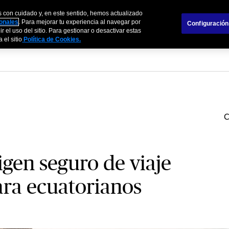
s con cuidado y, en este sentido, hemos actualizado
s
Empresas
Agentes y Brokers
Sobre
sonales
. Para mejorar tu experiencia al navegar por
Configuración
r el uso del sitio. Para gestionar o desactivar estas
 el sitio
Política de Cookies.
igen seguro de viaje
ara ecuatorianos