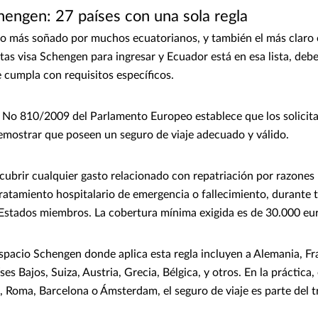
hengen: 27 países con una sola regla
no más soñado por muchos ecuatorianos, y también el más claro 
itas visa Schengen para ingresar y Ecuador está en esa lista, deb
e cumpla con requisitos específicos.
 No 810/2009 del Parlamento Europeo establece que los solicita
mostrar que poseen un seguro de viaje adecuado y válido.
ubrir cualquier gasto relacionado con repatriación por razones
ratamiento hospitalario de emergencia o fallecimiento, durante t
os Estados miembros. La cobertura mínima exigida es de 30.000 eu
Espacio Schengen donde aplica esta regla incluyen a Alemania, Fr
íses Bajos, Suiza, Austria, Grecia, Bélgica, y otros. En la práctica,
, Roma, Barcelona o Ámsterdam, el seguro de viaje es parte del tr