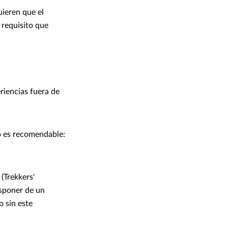
uieren que el
 requisito que
riencias fuera de
lo es recomendable:
(Trekkers'
sponer de un
o sin este