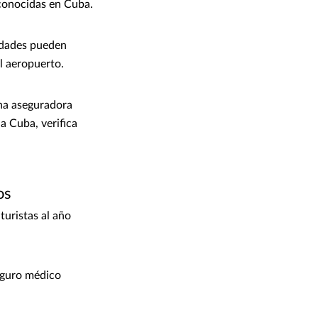
econocidas en Cuba.
ridades pueden
el aeropuerto.
una aseguradora
a Cuba, verifica
os
uristas al año
eguro médico