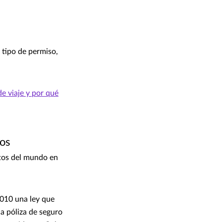
o tipo de permiso,
e viaje y por qué
ros
ctos del mundo en
2010 una ley que
a póliza de seguro