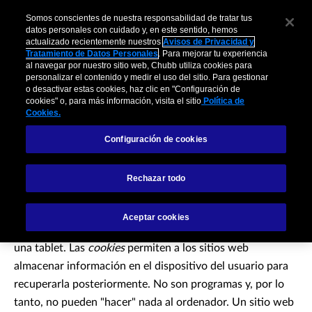
Somos conscientes de nuestra responsabilidad de tratar tus
datos personales con cuidado y, en este sentido, hemos
actualizado recientemente nuestros
Avisos de Privacidad y
Tratamiento de Datos Personales
. Para mejorar tu experiencia
al navegar por nuestro sitio web, Chubb utiliza cookies para
personalizar el contenido y medir el uso del sitio. Para gestionar
Política de Cookies
o desactivar estas cookies, haz clic en "Configuración de
cookies" o, para más información, visita el sitio
Política de
Cookies.
Configuración de cookies
Como la mayoría de los sitios web, en Chubb Seguros
Ecuador S.A. (en adelante, “Chubb”) también utilizamos
Rechazar todo
cookies
. Una
cookie
es un pequeño archivo de texto que
un servidor web puede almacenar en un dispositivo con
Aceptar cookies
conexión a Internet, como un ordenador, un smartphone o
una tablet. Las
cookies
permiten a los sitios web
almacenar información en el dispositivo del usuario para
recuperarla posteriormente. No son programas y, por lo
tanto, no pueden "hacer" nada al ordenador. Un sitio web