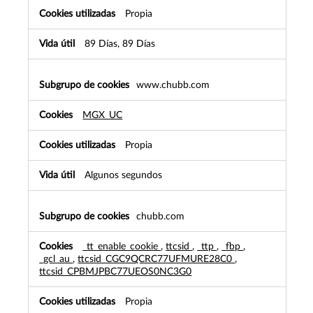
Propia
89 Días, 89 Días
www.chubb.com
MGX_UC
Propia
Algunos segundos
chubb.com
_tt_enable_cookie
,
ttcsid
,
_ttp
,
_fbp
,
_gcl_au
,
ttcsid_CGC9QCRC77UFMURE28C0
,
ttcsid_CPBMJPBC77UEOS0NC3G0
Propia