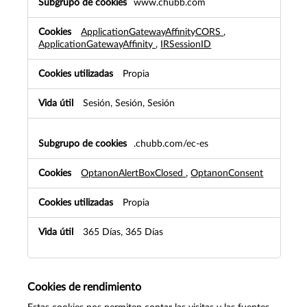
www.chubb.com
ApplicationGatewayAffinityCORS
,
ApplicationGatewayAffinity
,
IRSessionID
Propia
Sesión, Sesión, Sesión
.chubb.com/ec-es
OptanonAlertBoxClosed
,
OptanonConsent
Propia
365 Días, 365 Días
Cookies de rendimiento