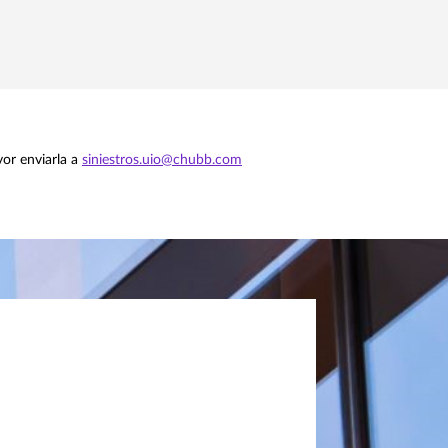
vor enviarla a
siniestros.uio@chubb.com