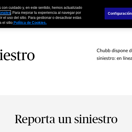
s con cuidado y, en este sentido, hemos actualizado
s
Empresas
Agentes y Brokers
Sobre
sonales
. Para mejorar tu experiencia al navegar por
Configuración
r el uso del sitio. Para gestionar o desactivar estas
 el sitio
Política de Cookies.
iestro
Chubb dispone de
siniestro: en líne
Reporta un siniestro