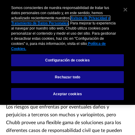
Somos conscientes de nuestra responsabilidad de tratar tus
datos personales con cuidado y, en este sentido, hemos
actualizado recientemente nuestros
Avisos de Privacidad y
Tratamiento de Datos Personales
. Para mejorar tu experiencia
al navegar por nuestro sitio web, Chubb utiliza cookies para
personalizar el contenido y medir el uso del sitio. Para gestionar
o desactivar estas cookies, haz clic en "Configuración de
cookies" o, para más información, visita el sitio
Política de
Cookies.
Configuración de cookies
Responsabilidad civil
Rechazar todo
para empresas
Aceptar cookies
Los riesgos que enfrentas por eventuales daños y
perjuicios a terceros son muchos y variopintos, pero
Chubb provee una flexible gama de soluciones para los
diferentes casos de responsabilidad civil que te pueden