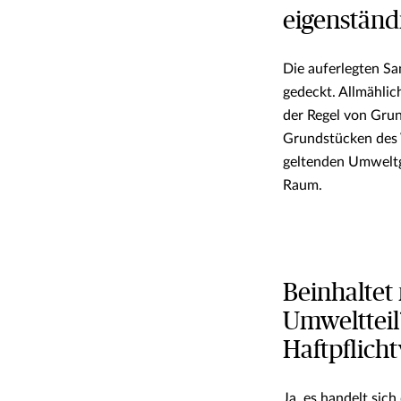
eigenständ
Die auferlegten Sa
gedeckt. Allmählic
der Regel von Grun
Grundstücken des
geltenden Umweltg
Raum.
Beinhaltet
Umweltteil
Haftpflich
Ja, es handelt sic