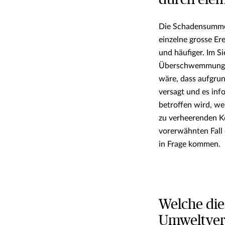
durch elem
Die Schadensumme, 
einzelne grosse Er
und häufiger. Im Si
Überschwemmungsri
wäre, dass aufgru
versagt und es inf
betroffen wird, we
zu verheerenden K
vorerwähnten Fall
in Frage kommen.
Welche die
Umweltvers