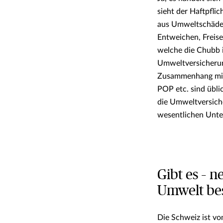
sieht der Haftpfli
aus Umweltschäden 
Entweichen, Freise
welche die Chubb i
Umweltversicherun
Zusammenhang mit 
POP etc. sind übli
die Umweltversiche
wesentlichen Unte
Gibt es – 
Umwelt bes
Die Schweiz ist v