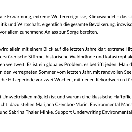
ale Erwärmung, extreme Wetterereignisse, Klimawandel – das s
litik und Wirtschaft, eigentlich die gesamte Bevölkerung, inzwis
vor allem zunehmend Anlass zur Sorge bereiten.
ird allein mit einem Blick auf die letzten Jahre klar: extreme H
erstörerische Stürme, historische Waldbrände und katastrophal
eltweit. Es ist ein globales Problem, es betrifft jeden. Man d
n den verregneten Sommer vom letzten Jahr, mit randvollen See
iche Hitzeperiode vor zwei Wochen, mit neuen Rekordwerten fü
 Umweltrisiken möglich ist und warum eine klassische Haftpfli
eicht, dazu stehen Marijana Czembor-Maric, Environmental Mana
 und Sabrina Thaler Minke, Support Underwriting Environmental