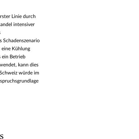
ster Linie durch
andel intensiver
s
s Schadenszenario
 eine Kühlung
 ein Betrieb
rwendet, kann dies
 Schweiz würde im
nspruchsgrundlage
s