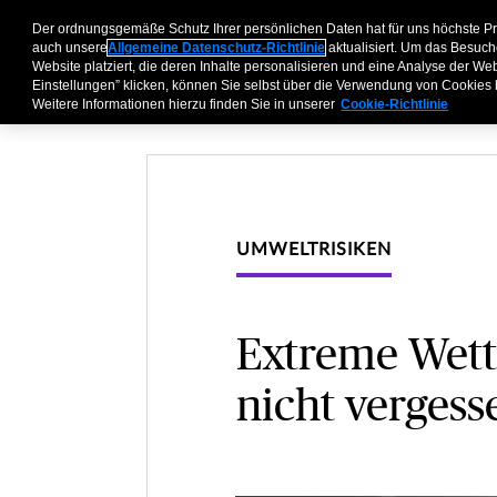
Der ordnungsgemäße Schutz Ihrer persönlichen Daten hat für uns höchste P
Geschäftskunden
P
auch unsere
Allgemeine Datenschutz-Richtlinie
aktualisiert. Um das Besuch
Website platziert, die deren Inhalte personalisieren und eine Analyse der W
Einstellungen” klicken, können Sie selbst über die Verwendung von Cookies
Weitere Informationen hierzu finden Sie in unserer
Cookie-Richtlinie
UMWELTRISIKEN
Extreme Wett
nicht vergess