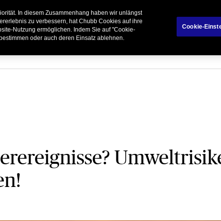
riorität. In diesem Zusammenhang haben wir unlängst
rivatkunden
Geschäftspartner
Broker
ererlebnis zu verbessern, hat Chubb Cookies auf ihre
Cookie-Einst
ebsite-Nutzung ermöglichen. Indem Sie auf "Cookie-
 bestimmen oder auch deren Einsatz ablehnen.
erereignisse? Umweltrisik
en!