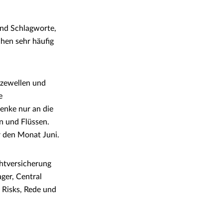
ind Schlagworte,
chen sehr häufig
itzewellen und
e
enke nur an die
n und Flüssen.
r den Monat Juni.
chtversicherung
ger, Central
 Risks, Rede und