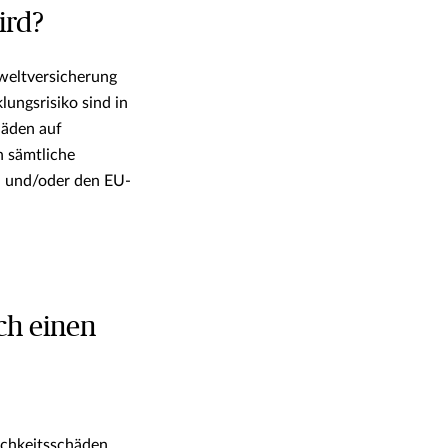
ird?
mweltversicherung
ungsrisiko sind in
häden auf
 sämtliche
H und/oder den EU-
ch einen
lichkeitsschäden