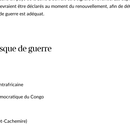
devraient être déclarés au moment du renouvellement, afin de dét
de guerre est adéquat.
isque de guerre
ntrafricaine
émocratique du Congo
et-Cachemire)