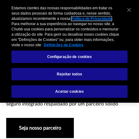
Estamos cientes das nossas responsabilidades em tratar os
seus dados pessoais de forma cuidadosa e, nesse sentido,
atualizamos recentemente a nossa
Política de Privacidade
.
Para melhorar a sua experiência ao navegar no nosso site, a
Chubb usa cookies para personalizar os conteúdos e mensurar
a utilização do site. Para gerir ou desativar esses cookies clique
em "Definições de Cookies" ou, para obter mais informações,
visite o nosso site
Definições de Cookies
Configuração de cookies
Pequeñas Empresas
Rejeitar todos
Aceitar cookies
Ofereça aos seus clientes de pequenas empresas um
seguro integrado respaldado por um parceiro sólido
Seja nosso parceiro