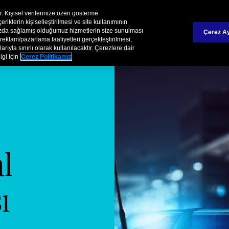
İş O
Chubb Turkiye Hakkında
ir. Kişisel verilerinize özen gösterme
iklerin kişiselleştirilmesi ve site kullanımının
mızda sağlamış olduğumuz hizmetlerin size sunulması
Çerez Ay
reklam/pazarlama faaliyetleri gerçekleştirilmesi,
rıyla sınırlı olarak kullanılacaktır. Çerezlere dair
lgi için
Çerez Politikamız
l
ı