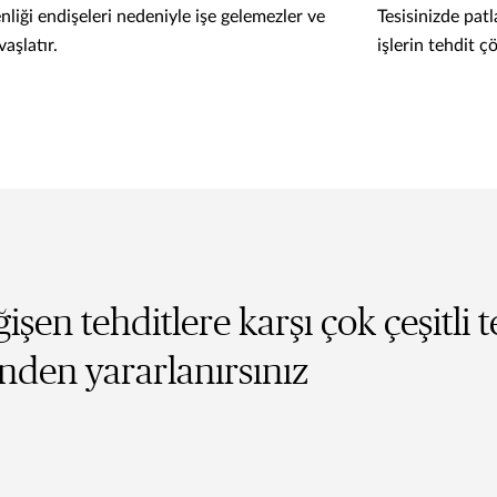
liği endişeleri nedeniyle işe gelemezler ve
Tesisinizde patl
aşlatır.
işlerin tehdit 
işen tehditlere karşı çok çeşitli t
nden yararlanırsınız