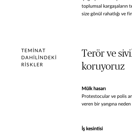
toplumsal kargaşaların te
size gönül rahatlığı ve f
TEMINAT
Terör ve sivi
DAHILINDEKI
koruyoruz
RISKLER
Mülk hasarı
Protestocular ve polis a
veren bir yangına neden 
İş kesintisi