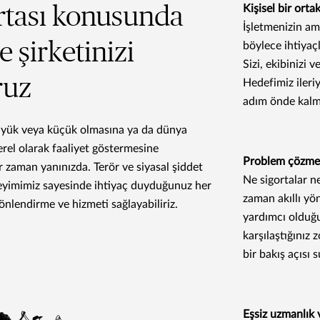
rtası konusunda
Kişisel bir ortak
İşletmenizin am
 şirketinizi
böylece ihtiyaç
Sizi, ekibinizi 
ruz
Hedefimiz ileri
adım önde kalma
büyük veya küçük olmasına ya da dünya
rel olarak faaliyet göstermesine
Problem çözme
 zaman yanınızda. Terör ve siyasal şiddet
Ne sigortalar ne
eyimimiz sayesinde ihtiyaç duyduğunuz her
zaman akıllı yö
önlendirme ve hizmeti sağlayabiliriz.
yardımcı olduğu
karşılaştığınız 
bir bakış açısı 
Eşsiz uzmanlık 