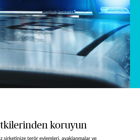
 etkilerinden koruyun
z şirketinize terör eylemleri, ayaklanmalar ve