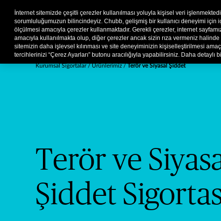
Kurumsal
Hasar
Şikayet
İnternet sitemizde çeşitli çerezler kullanılması yoluyla kişisel veri işlenmekted
sorumluluğumuzun bilincindeyiz. Chubb, gelişmiş bir kullanıcı deneyimi için içer
ölçülmesi amacıyla çerezler kullanmaktadır. Gerekli çerezler, internet sayfa
amacıyla kullanılmakta olup, diğer çerezler ancak sizin rıza vermeniz halinde 
sitemizin daha işlevsel kılınması ve site deneyiminizin kişiselleştirilmesi amaçla
tercihlerinizi “Çerez Ayarları” butonu aracılığıyla yapabilirsiniz. Daha detaylı bi
Kurumsal Sigortalar
Ürünlerimiz
Terör ve Siyasal Şiddet
Terör ve Siyasa
Şiddet Sigortas