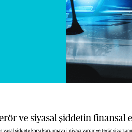
terör ve siyasal şiddetin finansal
siyasal şiddete karşı korunmaya ihtiyacı vardır ve terör sigortamı