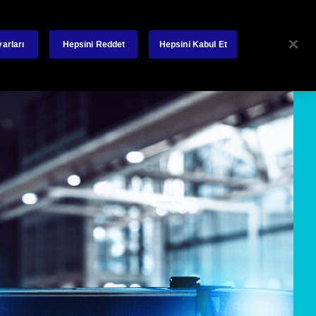
lanakları
Yatırımcı İlişkiler
Bize Ulaşın
Poliçe – Hasar
arları
Hepsini Reddet
Hepsini Kabul Et