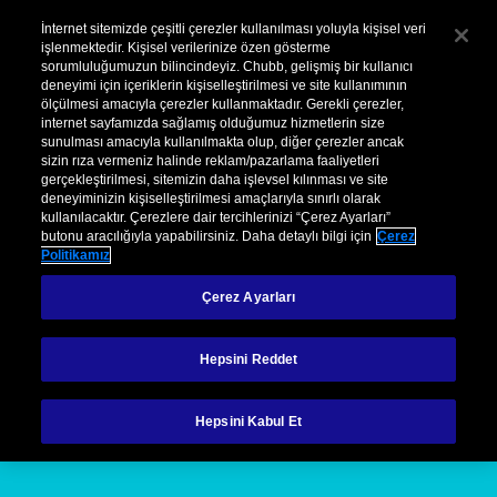
Kurumsal
Hasar
Şikayet
İnternet sitemizde çeşitli çerezler kullanılması yoluyla kişisel veri
işlenmektedir. Kişisel verilerinize özen gösterme
sorumluluğumuzun bilincindeyiz. Chubb, gelişmiş bir kullanıcı
Menu
deneyimi için içeriklerin kişiselleştirilmesi ve site kullanımının
ölçülmesi amacıyla çerezler kullanmaktadır. Gerekli çerezler,
internet sayfamızda sağlamış olduğumuz hizmetlerin size
sunulması amacıyla kullanılmakta olup, diğer çerezler ancak
sizin rıza vermeniz halinde reklam/pazarlama faaliyetleri
gerçekleştirilmesi, sitemizin daha işlevsel kılınması ve site
deneyiminizin kişiselleştirilmesi amaçlarıyla sınırlı olarak
kullanılacaktır. Çerezlere dair tercihlerinizi “Çerez Ayarları”
Çevre Kirliliği Sorumluluk Sigortası
Tesisler İçin Çevre Kirliliği Sorumluluk
butonu aracılığıyla yapabilirsiniz. Daha detaylı bilgi için
Çerez
Politikamız
Tesisler İçin Çevre
Çerez Ayarları
Kirliliği Sorumluluk
Hepsini Reddet
Sigortası
Hepsini Kabul Et