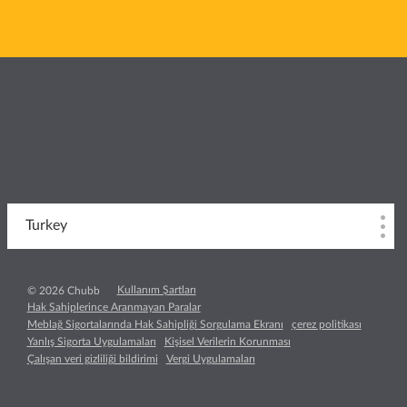
Turkey
Kullanım Şartları
© 2026 Chubb
Hak Sahiplerince Aranmayan Paralar
Meblağ Sigortalarında Hak Sahipliği Sorgulama Ekranı
çerez politikası
Yanlış Sigorta Uygulamaları
Kişisel Verilerin Korunması
Çalışan veri gizliliği bildirimi
Vergi Uygulamaları