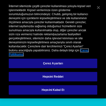
Kurumsal
Hasar
Şikayet
İnternet sitemizde çeşitli çerezler kullanılması yoluyla kişisel veri
işlenmektedir. Kişisel verilerinize özen gösterme
sorumluluğumuzun bilincindeyiz. Chubb, gelişmiş bir kullanıcı
Menu
deneyimi için içeriklerin kişiselleştirilmesi ve site kullanımının
ölçülmesi amacıyla çerezler kullanmaktadır. Gerekli çerezler,
internet sayfamızda sağlamış olduğumuz hizmetlerin size
sunulması amacıyla kullanılmakta olup, diğer çerezler ancak
sizin rıza vermeniz halinde reklam/pazarlama faaliyetleri
gerçekleştirilmesi, sitemizin daha işlevsel kılınması ve site
deneyiminizin kişiselleştirilmesi amaçlarıyla sınırlı olarak
kullanılacaktır. Çerezlere dair tercihlerinizi “Çerez Ayarları”
Yönetici sorumluluk sigortası (ML)
Elit Yönetici Sorumluluk (ML)
butonu aracılığıyla yapabilirsiniz. Daha detaylı bilgi için
Çerez
Politikamız
Elit Yönetici
Çerez Ayarları
Sorumluluk
Hepsini Reddet
Sigortası
Hepsini Kabul Et