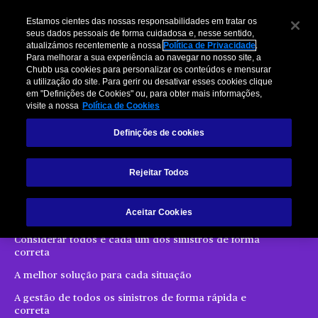
Estamos cientes das nossas responsabilidades em tratar os
seus dados pessoais de forma cuidadosa e, nesse sentido,
atualizámos recentemente a nossa
Política de Privacidade
.
Para melhorar a sua experiência ao navegar no nosso site, a
Chubb usa cookies para personalizar os conteúdos e mensurar
a utilização do site. Para gerir ou desativar esses cookies clique
em "Definições de Cookies" ou, para obter mais informações,
visite a nossa
Política de Cookies
Definições de cookies
Sinistros
Rejeitar Todos
A Chubb está comprometida em oferecer um serviço
de regularização de sinistros integral e líder no
Aceitar Cookies
mercado. Oferecemos:
Considerar todos e cada um dos sinistros de forma
correta
A melhor solução para cada situação
A gestão de todos os sinistros de forma rápida e
correta