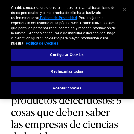
Chubb conoce sus responsabilidades relativas al tratamiento de
datos personales y como prueba de ello ha actualizado
recientemente su
Política de Privacidad
. Para mejorar la
experiencia del usuario en la página web, Chubb utiliza cookies
que permiten personalizar el contenido y recabar información de
la misma. Si desea configurar o deshabilitar estas cookies, haga
clic en “Configurar Cookies” o para mayor información visite
nuestra
Política de Cookies
LIFE SCIENCES
Configurar Cookies
La nueva Directiva de la
Rechazarlas todas
UE sobre
responsabilidad por
Aceptar cookies
productos defectuosos: 5
cosas que deben saber
las empresas de ciencias