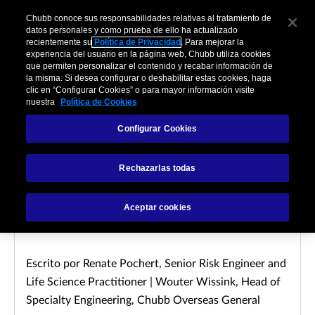
Chubb conoce sus responsabilidades relativas al tratamiento de
datos personales y como prueba de ello ha actualizado
recientemente su
Política de Privacidad
. Para mejorar la
experiencia del usuario en la página web, Chubb utiliza cookies
que permiten personalizar el contenido y recabar información de
la misma. Si desea configurar o deshabilitar estas cookies, haga
clic en “Configurar Cookies” o para mayor información visite
nuestra
Política de Cookies
LIFE SCIENCES
Configurar Cookies
Consejos de
Rechazarlas todas
ciberseguridad para
empresas de Life Science
Aceptar cookies
Escrito por Renate Pochert, Senior Risk Engineer and
Life Science Practitioner | Wouter Wissink, Head of
Specialty Engineering, Chubb Overseas General