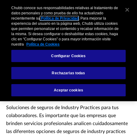
Chubb conoce sus responsabilidades relativas al tratamiento de
datos personales y como prueba de ello ha actualizado
recientemente su
Política de Privacidad
. Para mejorar la
experiencia del usuario en la página web, Chubb utiliza cookies
que permiten personalizar el contenido y recabar información de
la misma. Si desea configurar o deshabilitar estas cookies, haga
clic en “Configurar Cookies” o para mayor información visite
nuestra
Política de Cookies
Configurar Cookies
Pólizas de Industry
Rechazarlas todas
Practices
Aceptar cookies
Soluciones de seguros de Industry Practices para tus
colaboradores. Es importante que las empresas que
brinden servicios profesionales analicen cuidadosamente
las diferentes opciones de seguros de industry practices