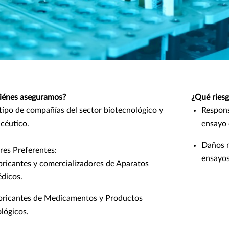
iénes aseguramos?
¿Qué ries
tipo de compañías del sector biotecnológico y
Responsa
céutico.
ensayo 
Daños m
res Preferentes:
ensayos
bricantes y comercializadores de Aparatos
dicos.
bricantes de Medicamentos y Productos
ológicos.