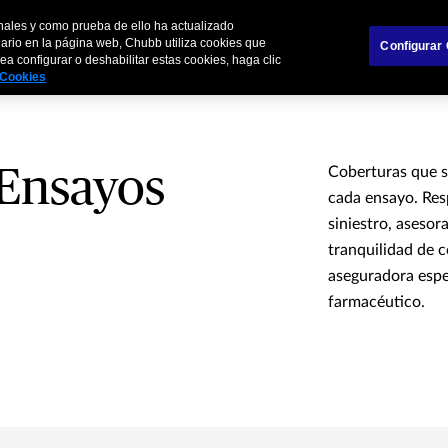
nales y como prueba de ello ha actualizado
finity
Corredores
uario en la página web, Chubb utiliza cookies que
Configurar
a configurar o deshabilitar estas cookies, haga clic
e Cookies
 Ensayos
Coberturas que se
cada ensayo. Resp
siniestro, asesor
tranquilidad de 
aseguradora espec
farmacéutico.