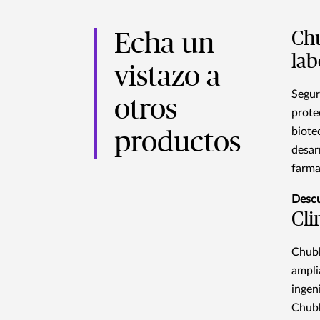
Chu
Echa un
lab
vistazo a
Segur
otros
prote
biote
productos
desar
farma
Desc
Cli
Chubb
ampli
ingen
Chubb