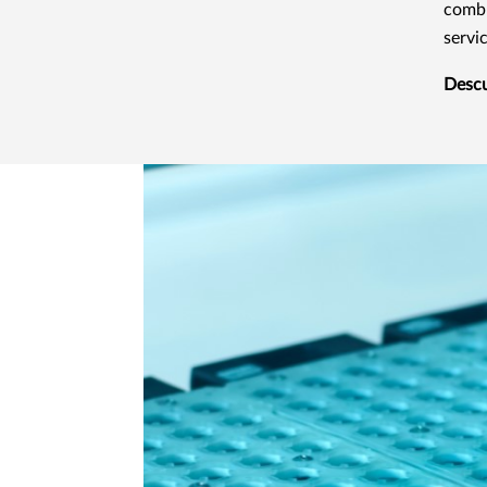
combu
servic
Desc