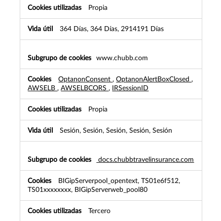
Propia
364 Días, 364 Días, 2914191 Días
www.chubb.com
OptanonConsent
,
OptanonAlertBoxClosed
,
AWSELB
,
AWSELBCORS
,
IRSessionID
Propia
Sesión, Sesión, Sesión, Sesión, Sesión
docs.chubbtravelinsurance.com
BIGipServerpool_opentext, TS01e6f512,
TS01xxxxxxxx, BIGipServerweb_pool80
Tercero