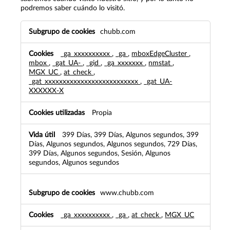
podremos saber cuándo lo visitó.
Cookies
chubb.com
de
rendimiento
_ga_xxxxxxxxxx
,
_ga
,
mboxEdgeCluster
,
mbox
,
_gat_UA-
,
_gid
,
_ga_xxxxxxx
,
nmstat
,
MGX_UC
,
at_check
,
_gat_xxxxxxxxxxxxxxxxxxxxxxxxxx
,
_gat_UA-
XXXXXX-X
Propia
399 Días, 399 Días, Algunos segundos, 399
Días, Algunos segundos, Algunos segundos, 729 Días,
399 Días, Algunos segundos, Sesión, Algunos
segundos, Algunos segundos
www.chubb.com
_ga_xxxxxxxxxx
,
_ga
,
at_check
,
MGX_UC