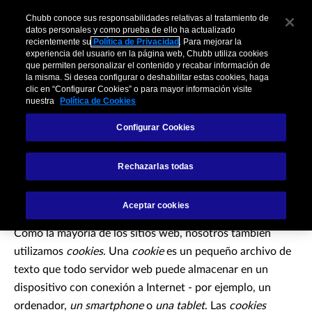
Chubb conoce sus responsabilidades relativas al tratamiento de
datos personales y como prueba de ello ha actualizado
recientemente su
Política de Privacidad
. Para mejorar la
experiencia del usuario en la página web, Chubb utiliza cookies
que permiten personalizar el contenido y recabar información de
la misma. Si desea configurar o deshabilitar estas cookies, haga
clic en “Configurar Cookies” o para mayor información visite
nuestra
Política de Cookies
Configurar Cookies
Política de Cookies
Rechazarlas todas
Aceptar cookies
Como la mayoría de los sitios web, nosotros también
utilizamos
cookies
. Una
cookie
es un pequeño archivo de
texto que todo servidor web puede almacenar en un
dispositivo con conexión a Internet - por ejemplo, un
ordenador,
un smartphone
o
una tablet
. Las
cookies