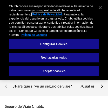
Chubb conoce sus responsabilidades relativas al tratamiento de
datos personales y como prueba de ello ha actualizado
recientemente su
Política de Privacidad
. Para mejorar la
experiencia del usuario en la página web, Chubb utiliza cookies
que permiten personalizar el contenido y recabar información de
la misma. Si desea configurar o deshabilitar estas cookies, haga
Tenemos el seguro de
clic en “Configurar Cookies” o para mayor información visite
nuestra
Política de Cookies
viaje ideal para que
Configurar Cookies
disfrutes de tus
Rechazarlas todas
vacaciones
Aceptar cookies
¿Para qué sirve un seguro de viaje?
¿Cuál es el riesg
Seguro de Viaje Chubb: