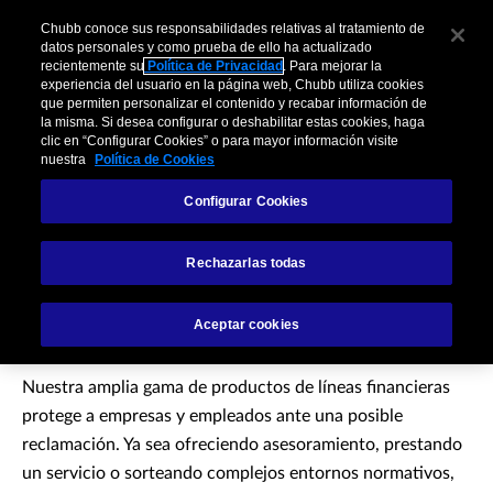
Chubb conoce sus responsabilidades relativas al tratamiento de
datos personales y como prueba de ello ha actualizado
recientemente su
Política de Privacidad
. Para mejorar la
experiencia del usuario en la página web, Chubb utiliza cookies
que permiten personalizar el contenido y recabar información de
la misma. Si desea configurar o deshabilitar estas cookies, haga
clic en “Configurar Cookies” o para mayor información visite
nuestra
Política de Cookies
Configurar Cookies
Pólizas de Líneas
Rechazarlas todas
Financieras
Aceptar cookies
Nuestra amplia gama de productos de líneas financieras
protege a empresas y empleados ante una posible
reclamación. Ya sea ofreciendo asesoramiento, prestando
un servicio o sorteando complejos entornos normativos,