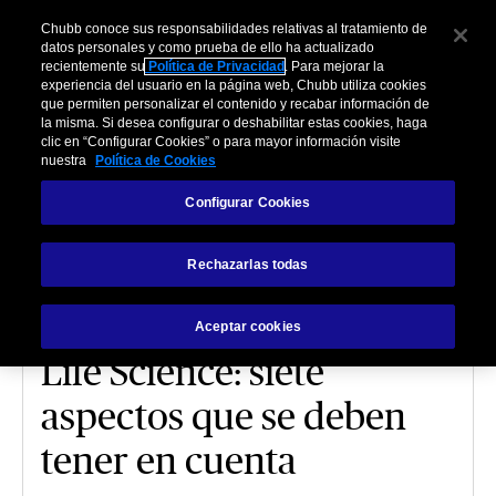
Chubb conoce sus responsabilidades relativas al tratamiento de
datos personales y como prueba de ello ha actualizado
recientemente su
Política de Privacidad
. Para mejorar la
experiencia del usuario en la página web, Chubb utiliza cookies
que permiten personalizar el contenido y recabar información de
la misma. Si desea configurar o deshabilitar estas cookies, haga
clic en “Configurar Cookies” o para mayor información visite
nuestra
Política de Cookies
LIFE SCIENCES
Configurar Cookies
Apertura de nuevas
Rechazarlas todas
instalaciones en
empresas del sector de
Aceptar cookies
Life Science: siete
aspectos que se deben
tener en cuenta