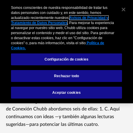
Somos conscientes de nuestra responsabilidad de tratar tus
datos personales con cuidado y, en este sentido, hemos
actualizado recientemente nuestros
Avisos de Privacidad y
Tratamiento de Datos Personales
. Para mejorar tu experiencia
al navegar por nuestro sitio web, Chubb utiliza cookies para
personalizar el contenido y medir el uso del sitio. Para gestionar
Cómo ser un agente
o desactivar estas cookies, haz clic en "Configuración de
cookies" o, para más información, visita el sitio
Política de
imparable: Marketing,
Cookies.
Configuración de cookies
ventas y segmentación
Rechazar todo
En el Centro de Desarrollo para Agentes de Chubb
Aceptar cookies
(CDAC) hemos identificado las diez cualidades que
definen a un agente imparable. En las ediciones anteriores
de Conexión Chubb abordamos seis de ellas: 1. C. Aquí
continuamos con ideas —y también algunas lecturas
sugeridas—para potenciar las últimas cuatro.