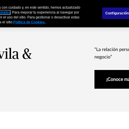
s con cuidado y, en este sentido, hemos actualizado
s
Empresas
Agentes y Brokers
Sobre
sonales
. Para mejorar tu experiencia al navegar por
Configuración
r el uso del sitio. Para gestionar o desactivar estas
 el sitio
Política de Cookies.
vila &
“La relación pers
negocio”
¡Conoce má