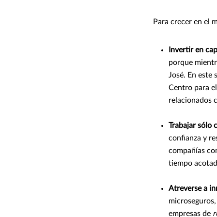
Para crecer en el 
Invertir en ca
porque mientra
José. En este 
Centro para e
relacionados c
Trabajar sólo 
confianza y re
compañías com
tiempo acotad
Atreverse a in
microseguros, 
empresas de
r