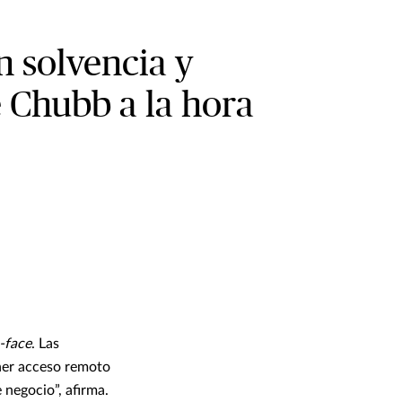
 solvencia y
 Chubb a la hora
-face
. Las
ener acceso remoto
 negocio”, afirma.