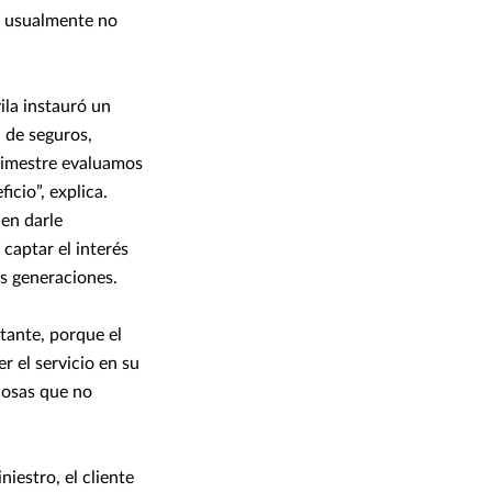
e usualmente no
la instauró un
 de seguros,
trimestre evaluamos
icio”, explica.
en darle
 captar el interés
as generaciones.
ante, porque el
r el servicio en su
cosas que no
iestro, el cliente