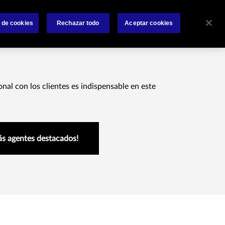
 nosotros
Siniestros
Accesos Rápidos
Contáctanos
 de cookies
Rechazar todo
Aceptar cookies
onal con los clientes es indispensable en este
s agentes destacados!