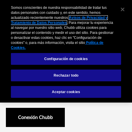
Somos conscientes de nuestra responsabilidad de tratar tus
datos personales con cuidado y, en este sentido, hemos
actualizado recientemente nuestros
Avisos de Privacidad y
Tratamiento de Datos Personales
. Para mejorar tu experiencia
al navegar por nuestro sitio web, Chubb utiliza cookies para
personalizar el contenido y medir el uso del sitio. Para gestionar
Ernesto Navia, de
o desactivar estas cookies, haz clic en "Configuración de
cookies" o, para más información, visita el sitio
Política de
Segurote Ltda.
Cookies.
Configuración de cookies
“Lo que hacemos es un beneficio social” Este agente nació
Rechazar todo
en el mundo de las pymes petroleras y desde que abrió su
mercado a otros segmentos no ha parado de crecer. “No
Aceptar cookies
aseguramos mal por vender más barato”, asegura.
Conexión Chubb