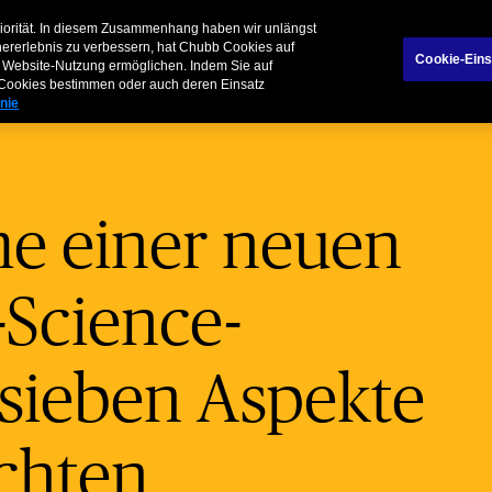
Daten
 Chubb
riorität. In diesem Zusammenhang haben wir unlängst
hererlebnis zu verbessern, hat Chubb Cookies auf
Cookie-Eins
der Website-Nutzung ermöglichen. Indem Sie auf
n Cookies bestimmen oder auch deren Einsatz
inie
e einer neuen
-Science-
 sieben Aspekte
achten