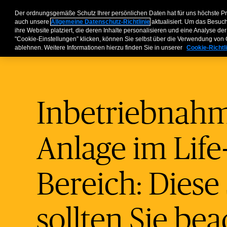
Unternehmen
Vermittler
Privatkunden & Partner
Über
Der ordnungsgemäße Schutz Ihrer persönlichen Daten hat für uns höchste P
auch unsere
Allgemeine Datenschutz-Richtlinie
aktualisiert. Um das Besuc
ihre Website platziert, die deren Inhalte personalisieren und eine Analyse 
"Cookie-Einstellungen” klicken, können Sie selbst über die Verwendung vo
ablehnen. Weitere Informationen hierzu finden Sie in unserer
Cookie-Richtl
Inbetriebnahm
Anlage im Life
Bereich: Diese
sollten Sie be