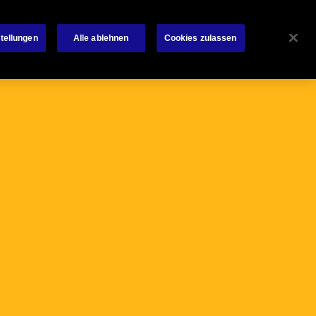
schutz
Investoren
Karriere
News Room
Kontakt
tellungen
Alle ablehnen
Cookies zulassen