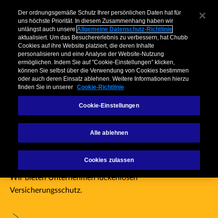
Unternehmen
Vermittler
Privatkunden & Partner
Über Chubb
Der ordnungsgemäße Schutz Ihrer persönlichen Daten hat für
uns höchste Priorität. In diesem Zusammenhang haben wir
unlängst auch unsere
Allgemeine Datenschutz-Richtlinie
Menu
aktualisiert. Um das Besuchererlebnis zu verbessern, hat Chubb
Cookies auf ihre Website platziert, die deren Inhalte
personalisieren und eine Analyse der Website-Nutzung
ermöglichen. Indem Sie auf "Cookie-Einstellungen” klicken,
können Sie selbst über die Verwendung von Cookies bestimmen
oder auch deren Einsatz ablehnen. Weitere Informationen hierzu
Willkommen bei
finden Sie in unserer
Cookie-Richtlinie
Cookie-Einstellungen
Chubb Industry
Alle ablehnen
Practices
Cookies zulassen
Wir bieten Unternehmen lückenlosen
Versicherungsschutz.