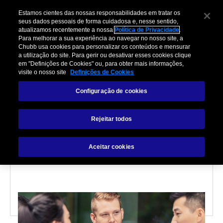
Estamos cientes das nossas responsabilidades em tratar os
seus dados pessoais de forma cuidadosa e, nesse sentido,
atualizamos recentemente a nossa
Política de Privacidade
.
Para melhorar a sua experiência ao navegar no nosso site, a
Chubb usa cookies para personalizar os conteúdos e mensurar
a utilização do site. Para gerir ou desativar esses cookies clique
em "Definições de Cookies" ou, para obter mais informações,
visite o nosso site
Definições de Cookies
CULTURA DE SEGUROS
Configuração de cookies
As chaves para
Rejeitar todos
otimização de receita em
parcerias de seguros
Aceitar cookies