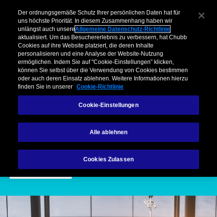
Dienstreiseversicherung
Unternehmen​
Makler
Privatkunden & Partner​
Kooperationen
Der ordnungsgemäße Schutz Ihrer persönlichen Daten hat für
uns höchste Priorität. In diesem Zusammenhang haben wir
unlängst auch unsere
Allgemeine Datenschutz-Richtlinie
Menu
aktualisiert. Um das Besuchererlebnis zu verbessern, hat Chubb
Cookies auf ihre Website platziert, die deren Inhalte
personalisieren und eine Analyse der Website-Nutzung
ermöglichen. Indem Sie auf "Cookie-Einstellungen” klicken,
können Sie selbst über die Verwendung von Cookies bestimmen
oder auch deren Einsatz ablehnen. Weitere Informationen hierzu
finden Sie in unserer
Cookie-Richtlinie
Personenversicherungen
Dienstreiseversicherung
Cookie-Einstellungen
Dienstreiseversicherung
Alle ablehnen
Cookies Zulassen
Kontakt