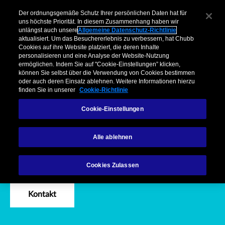
Kunst- und Wertsachenversicheru
Unternehmen​
Makler
Privatkunden & Partner​
Kooperationen
Der ordnungsgemäße Schutz Ihrer persönlichen Daten hat für
uns höchste Priorität. In diesem Zusammenhang haben wir
unlängst auch unsere
Allgemeine Datenschutz-Richtlinie
Menu
aktualisiert. Um das Besuchererlebnis zu verbessern, hat Chubb
Cookies auf ihre Website platziert, die deren Inhalte
personalisieren und eine Analyse der Website-Nutzung
ermöglichen. Indem Sie auf "Cookie-Einstellungen” klicken,
können Sie selbst über die Verwendung von Cookies bestimmen
oder auch deren Einsatz ablehnen. Weitere Informationen hierzu
finden Sie in unserer
Cookie-Richtlinie
Lösungen
Kunst- und Wertsachenversicherung
Cookie-Einstellungen
Kunst- und
Alle ablehnen
Wertsachenversicherungen
Cookies Zulassen
Kontakt