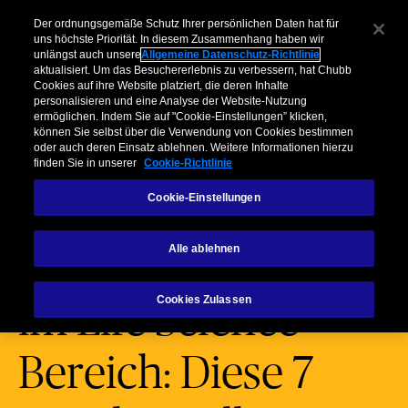
Unternehmen​
Makler
Privatkunden & Partner​
Kooperationen
Der ordnungsgemäße Schutz Ihrer persönlichen Daten hat für
uns höchste Priorität. In diesem Zusammenhang haben wir
unlängst auch unsere
Allgemeine Datenschutz-Richtlinie
Menu
aktualisiert. Um das Besuchererlebnis zu verbessern, hat Chubb
Cookies auf ihre Website platziert, die deren Inhalte
personalisieren und eine Analyse der Website-Nutzung
ermöglichen. Indem Sie auf "Cookie-Einstellungen” klicken,
können Sie selbst über die Verwendung von Cookies bestimmen
oder auch deren Einsatz ablehnen. Weitere Informationen hierzu
finden Sie in unserer
Cookie-Richtlinie
Cookie-Einstellungen
Inbetriebnahme
Alle ablehnen
einer neue Anlage
Cookies Zulassen
im Life Science-
Bereich: Diese 7